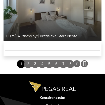
2
110 m
|
4-izbový byt
|
Bratislava-Staré Mesto
1
2
3
4
5
6
7
8
Kontakt na nás: