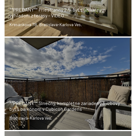
**PREDANÝ** Priestranný 2,5i byt s unikátnym
výhľadom z terasy - VIDEO
Kresánkova 7B, Bratislava-Karlova Ves,
**PREDANÝ** Slnečný, kompletne zariadený 3-izbový
byt s balkónom v Cubicon Gardens
Bratislava-Karlova Ves,