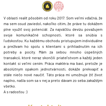
V oblasti realít pôsobím od roku 2017. Som veľmi vďačná, že
ma sem osud zaviedol, nakoľko cítim, že práve tu dokážem
plne využiť svoj potenciál. Za najväčšiu devízu považujem
svoje komunikačné schopnosti, ktoré sa snúbia s
ľudskosťou. Ku každému obchodu pristupujem individuálne
a prežívam ho spolu s klientami s prihliadnutím na ich
potreby a pocity. Mám za sebou mnoho úspešných
transakcií, ktoré neraz skončili priateľstvom a každý jeden
kontakt si veľmi cením. Práca makléra ma baví, pretože je
absolútnym opakom jednotvárnosti, dokáže prekvapiť a
stále niečo nové naučiť. Táto práca mi umožnuje žiť život
naplno, našla som sa v nej a preto dávam zo seba zakaždým
všetko.
A s radosťou :)