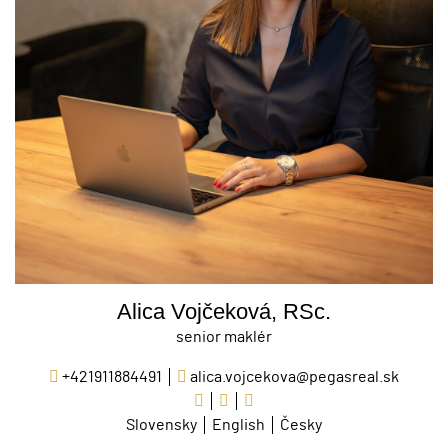
Alica Vojčeková, RSc.
senior maklér
+421911884491
alica.vojcekova@pegasreal.sk
Slovensky
English
Česky