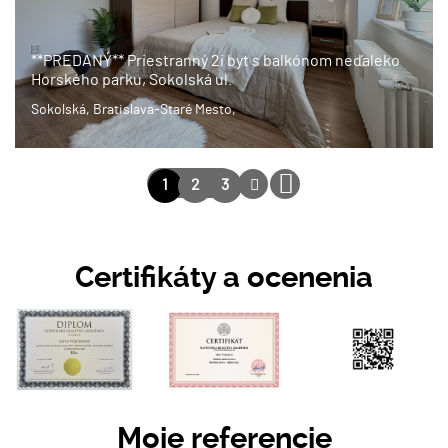
**PREDANÝ** Priestranný 2i byt s balkónom neďaleko
Horského parku, Sokolská ul.
Sokolská, Bratislava-Staré Mesto,
1
2
3
Certifikáty a ocenenia
Moje referencie