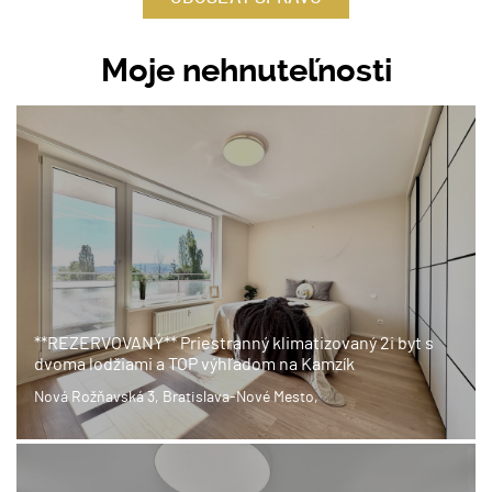
Moje nehnuteľnosti
**REZERVOVANÝ** Priestranný klimatizovaný 2i byt s
dvoma lodžiami a TOP výhľadom na Kamzík
Nová Rožňavská 3, Bratislava-Nové Mesto,