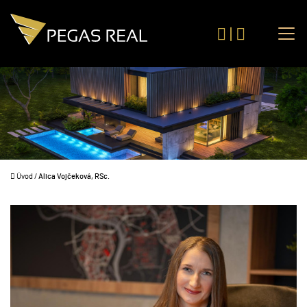
|
Úvod
/
Alica Vojčeková, RSc.