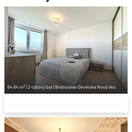
2
64.64 m
|
2-izbový byt
|
Bratislava-Devínska Nová Ves