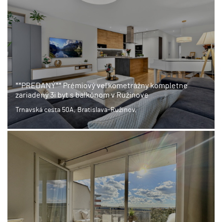
**PREDANÝ** Prémiový veľkometrážny kompletne
zariadený 3i byt s balkónom v Ružinove
Trnavská cesta 50A, Bratislava-Ružinov,