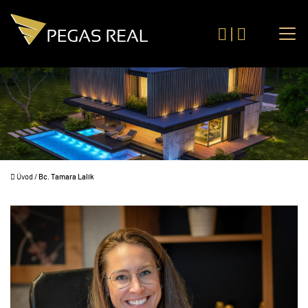
|
Úvod
/
Bc. Tamara Lalik