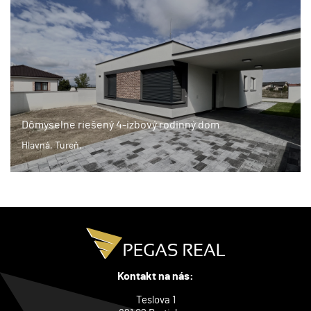
Dômyselne riešený 4-izbový rodinný dom
Hlavná, Tureň,
Kontakt na nás:
Teslova 1