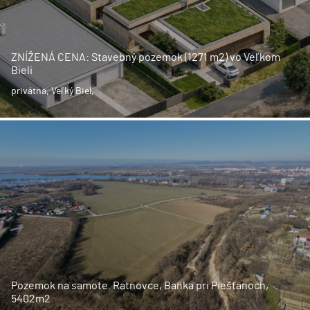
ZNÍŽENÁ CENA: Stavebný pozemok (1271 m2) vo Veľkom
Bieli
privátna, Veľký Biel,
Pozemok na samote. Ratnovce, Banka pri Piešťanoch,
5402m2