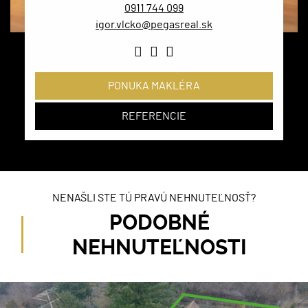
0911 744 099
igor.vlcko@pegasreal.sk
PONUKA MAKLÉRA
REFERENCIE
NENAŠLI STE TÚ PRAVÚ NEHNUTEĽNOSŤ?
PODOBNÉ
NEHNUTEĽNOSTI