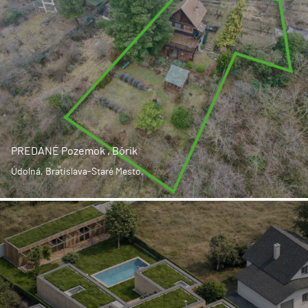
PREDANÉ Pozemok , Bôrik
Údolná, Bratislava-Staré Mesto,