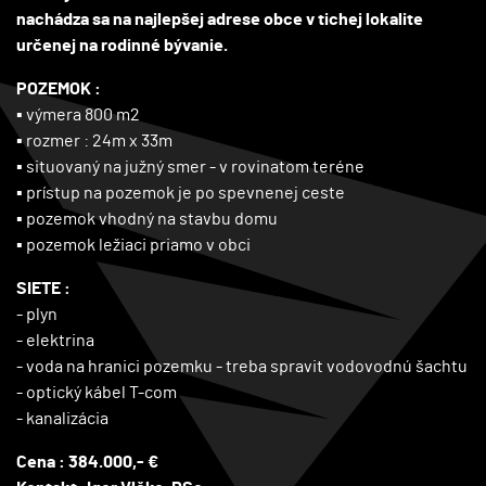
nachádza sa na najlepšej adrese obce v tichej lokalite
určenej na rodinné bývanie.
POZEMOK :
▪ výmera 800 m2
▪ rozmer : 24m x 33m
▪ situovaný na južný smer - v rovinatom teréne
▪ prístup na pozemok je po spevnenej ceste
▪ pozemok vhodný na stavbu domu
▪ pozemok ležiaci priamo v obci
SIETE :
- plyn
- elektrina
- voda na hranici pozemku - treba spravit vodovodnú šachtu
- optický kábel T-com
- kanalizácia
Cena : 384.000,- €