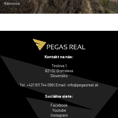
Ratnovce,
Kontakt na nás:
Teslova 1
821 02 Bratislava
Slovensko
Tel:
+421 911 744 099
| Email:
info@pegasreal.sk
Sociálne siete:
Facebook
Youtube
Instagram