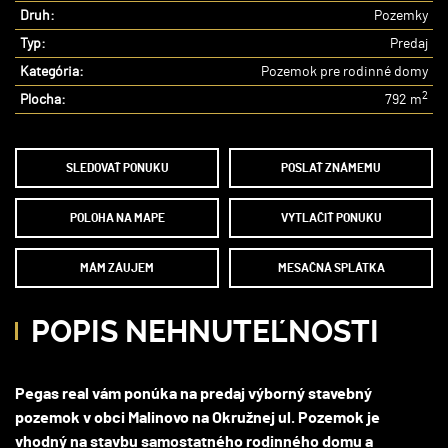
Druh:
Pozemky
Typ:
Predaj
Kategória:
Pozemok pre rodinné domy
2
Plocha:
792 m
SLEDOVAŤ PONUKU
POSLAŤ ZNÁMEMU
POLOHA NA MAPE
VYTLAČIŤ PONUKU
MÁM ZÁUJEM
MESAČNÁ SPLÁTKA
POPIS NEHNUTEĽNOSTI
Pegas real vám ponúka na predaj výborný stavebný
pozemok v obci Malinovo na Okružnej ul. Pozemok je
vhodný na stavbu samostatného rodinného domu a