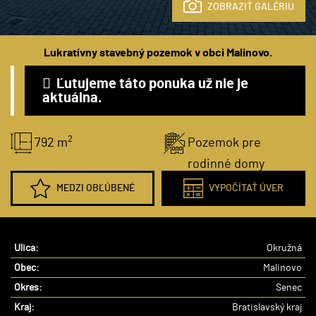
ZOBRAZIŤ GALÉRIU
Lukratívny stavebný pozemok v obci Malinovo.
Ľutujeme táto ponuka už nie je
aktuálna.
2
792 m
Pozemok pre
rodinné domy
MEDZI OBĽÚBENÉ
VYPOČÍTAŤ ÚVER
Ulica:
Okružná
Obec:
Malinovo
Okres:
Senec
Kraj:
Bratislavský kraj