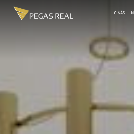
O NÁS
N