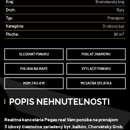
Kraj:
Bratislavský kraj
Druh:
Byty
Typ:
Prenájom
Kategória:
3-izbový byt
2
Plocha:
90 m
SLEDOVAŤ PONUKU
POSLAŤ ZNÁMEMU
POLOHA NA MAPE
VYTLAČIŤ PONUKU
MÁM ZÁUJEM
MESAČNÁ SPLÁTKA
POPIS NEHNUTEĽNOSTI
Realitná kancelária Pegas real Vám ponúka na prenájom
3 izbový čiastočne zariadený byt ,balkón, Chorvátsky Grob,