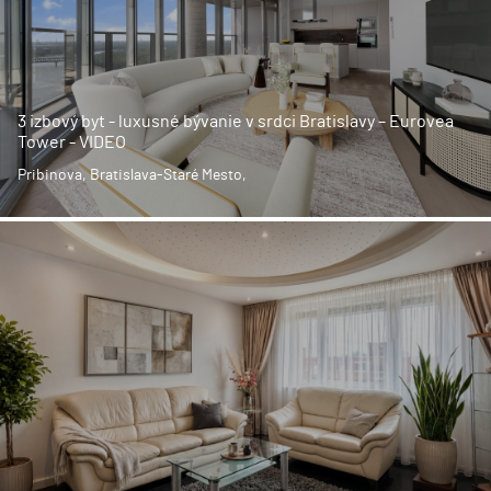
3 izbový byt - luxusné bývanie v srdci Bratislavy – Eurovea
Tower - VIDEO
Pribinova, Bratislava-Staré Mesto,