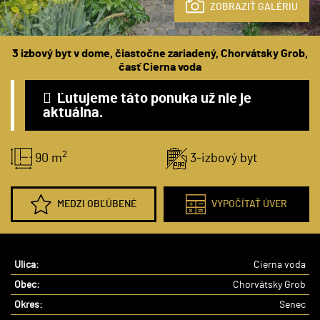
ZOBRAZIŤ GALÉRIU
3 izbový byt v dome, čiastočne zariadený, Chorvátsky Grob,
časť Cierna voda
Ľutujeme táto ponuka už nie je
aktuálna.
2
90 m
3-izbový byt
MEDZI OBĽÚBENÉ
VYPOČÍTAŤ ÚVER
Ulica:
Cierna voda
Obec:
Chorvátsky Grob
Okres:
Senec