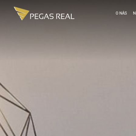
O NÁS
N