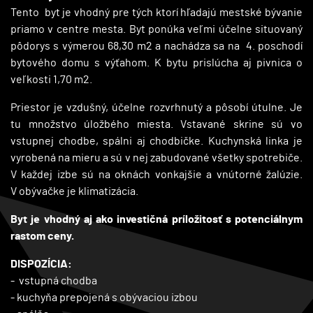
Tento byt je vhodný pre tých ktorí hľadajú mestské bývanie
priamo v centre mesta. Byt ponúka veľmi účelne situovaný
pôdorys s výmerou 68,30 m2 a nachádza sa na 4. poschodí
bytového domu s výťahom. K bytu prislúcha aj pivnica o
veľkosti 1,70 m2.
Priestor je vzdušný, účelne rozvrhnutý a pôsobí útulne. Je
tu množstvo úložbého miesta. Vstavané skrine sú vo
vstupnej chodbe, spálni aj chodbičke. Kuchynská linka je
vyrobená na mieru a sú v nej zabudované všetky spotrebiče.
V každej izbe sú na oknách vonkajšie a vnútorné žalúzie.
V obývačke je klimatizácia.
Byt je vhodný aj ako investičná príložitosť s potenciálnym
rastom ceny.
DISPOZÍCIA:
- vstupná chodba
- kuchyňa prepojená s obývaciou izbou