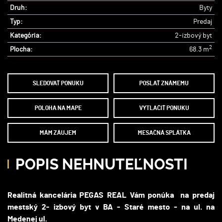
Druh:
Byty
Typ:
Predaj
Kategória:
2-izbový byt
2
Plocha:
68.3 m
SLEDOVAŤ PONUKU
POSLAŤ ZNÁMEMU
POLOHA NA MAPE
VYTLAČIŤ PONUKU
MÁM ZÁUJEM
MESAČNÁ SPLÁTKA
POPIS NEHNUTEĽNOSTI
Realitná kancelária PEGAS REAL Vám ponúka na predaj
mestský 2- izbový byt v BA - Staré mesto - na ul. na
Medenej ul.