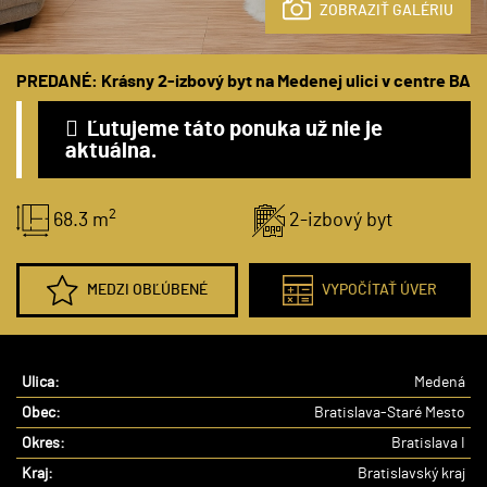
ZOBRAZIŤ GALÉRIU
PREDANÉ: Krásny 2-izbový byt na Medenej ulici v centre BA
Ľutujeme táto ponuka už nie je
aktuálna.
2
68.3 m
2-izbový byt
MEDZI OBĽÚBENÉ
VYPOČÍTAŤ ÚVER
Ulica:
Medená
Obec:
Bratislava-Staré Mesto
Okres:
Bratislava I
Kraj:
Bratislavský kraj