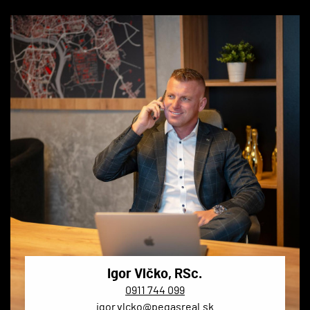
Igor Vlčko, RSc.
0911 744 099
igor.vlcko@pegasreal.sk