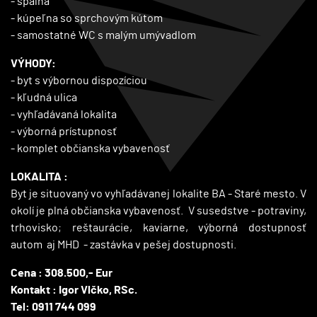
- spálňa
- kúpeľna so sprchovým kútom
- samostatné WC s malým umývadlom
VÝHODY:
- byt s výbornou dispozíciou
- kľudná ulica
- vyhľadávaná lokalita
- výborná prístupnosť
- komplet občianska vybavenosť
LOKALITA :
Byt je situovaný vo vyhľadávanej lokalite BA - Staré mesto. V
okolí je plná občianska vybavenosť. V susedstve - potraviny,
trhovisko; reštaurácie, kaviarne, výborná dostupnosť
autom aj MHD - zastávka v pešej dostupnosti.
Cena : 308.500,- Eur
Kontakt : Igor Vlčko, RSc.
Tel: 0911 744 099