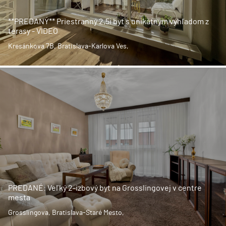
**PREDANÝ** Priestranný 2,5i byt s unikátnym výhľadom z
terasy - VIDEO
Kresánkova 7B, Bratislava-Karlova Ves,
PREDANÉ: Veľký 2-izbový byt na Grosslingovej v centre
mesta
Grosslingova, Bratislava-Staré Mesto,