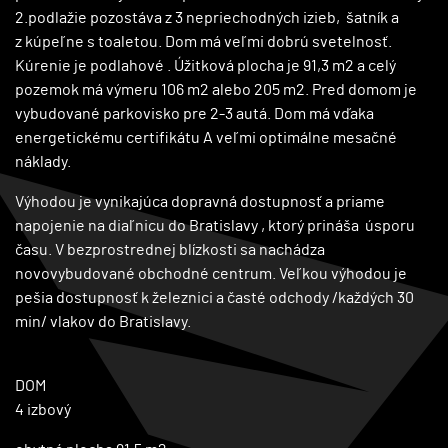
2.podlažie pozostáva z 3 nepriechodných izieb, šatník a
z kúpeľne s toaletou. Dom má veľmi dobrú svetelnosť.
Kúrenie je podlahové . Úžitková plocha je 91,3 m2 a celý
pozemok má výmeru 106 m2 alebo 205 m2. Pred domom je
vybudované parkovisko pre 2-3 autá. Dom má vďaka
energetickému certifikátu A veľmi optimálne mesačné
náklady.
Výhodou je vynikajúca dopravná dostupnosť a priame
napojenie na diaľnicu do Bratislavy , ktorý prináša úsporu
času. V bezprostrednej blízkosti sa nachádza
novovybudované obchodné centrum. Veľkou výhodou je
pešia dostupnosť k železnici a časté odchody /každých 30
min/ vlakov do Bratislavy.
DOM
4 izbový