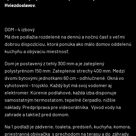
Hviezdoslavov.
DOM - 4 izbový
Má dve podlažia rozdelené na dennú a nočnú časť s veľmi
dobrou dispozíciou, ktorá ponúka ako málo domov oddelenú
kuchyňu a obývaciu miestnosť.
Dom je postavený z tehly 300 mm a je zateplený
polystyrénom 150 mm. Zateplenie strechy 400 mm. Medzi
dvomi bytovými jednotkami 60 cm - odhlučnené. Okná vo
vyhotovení - trojsklo. Každý byt má svoj vodomer aj
elektromer. Kúrenie podlahové, každá izba disponuje
samostatným termostatom, tepelné čerpadlo, nižšie
náklady. Predpríprava pre videovrátnika. Vývod vody na
zahrade a taktiež pred domom.
Na 1.podlaží je zádverie, toaleta, predsieň, kuchyňa, komora,
priestranná obývačka s prechodom na terasu a do záhrady.