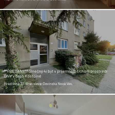
**PREDANÝ** Slnečný 4i byt v príjemnom tichom prostredí
DNV v časti Kostolné
Hradištná 33, Bratislava-Devínska Nová Ves,