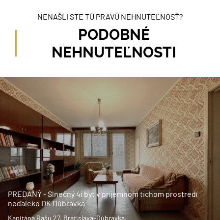
NENAŠLI STE TÚ PRAVÚ NEHNUTEĽNOSŤ?
PODOBNÉ
NEHNUTEĽNOSTI
PREDANÝ - Slnečný 4i byt v príjemnom tichom prostredí
neďaleko DK Dúbravka
Kapitána Rašu 27, Bratislava-Dúbravka,