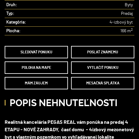
Druh:
Byty
Typ:
Predaj
Kategória:
4-izbový byt
2
Plocha:
166 m
SLEDOVAŤ PONUKU
POSLAŤ ZNÁMEMU
POLOHA NA MAPE
VYTLAČIŤ PONUKU
MÁM ZÁUJEM
MESAČNÁ SPLÁTKA
POPIS NEHNUTEĽNOSTI
Realitná kancelária PEGAS REAL vám ponúka na predaj 4
ETAPU - NOVÉ ZAHRADY, časť domu - 4izbový mezonetový
byt s vlastným pozemkom vo vyhľadávanej lokalite