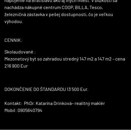
napojenie na Bratislavu ako aj iných miest. V blízkosti sa
nachádza nákupné centrum COOP, BILLA, Tesco,
železničná zástavka v pešej dostupnosti, čo je veľkou
výhodou.
CENNIK:
Skolaudované :
Mezonetový byt so zahradou stredný 147 m2 a 147 m2 - cena
216 900 Eur
DOKONČENIE DO ŠTANDARDU 13 500 Eur.
Kontakt: PhDr. Katarína Drinková– realitný maklér
Mobil: 0905640794