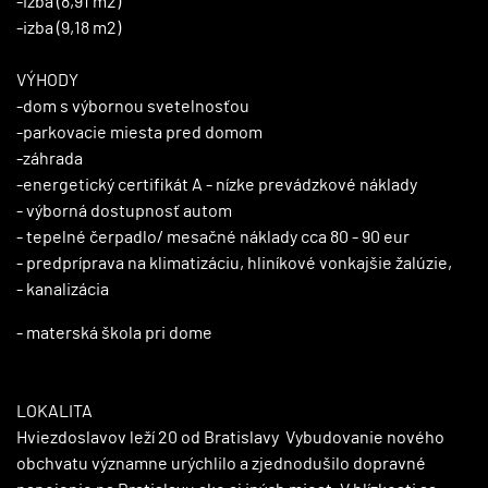
-izba (8,91 m2)
-izba (9,18 m2)
VÝHODY
-dom s výbornou svetelnosťou
-parkovacie miesta pred domom
-záhrada
-energetický certifikát A - nízke prevádzkové náklady
- výborná dostupnosť autom
- tepelné čerpadlo/ mesačné náklady cca 80 - 90 eur
- predpríprava na klimatizáciu, hliníkové vonkajšie žalúzie,
- kanalizácia
- materská škola pri dome
LOKALITA
Hviezdoslavov leží 20 od Bratislavy Vybudovanie nového
obchvatu významne urýchlilo a zjednodušilo dopravné