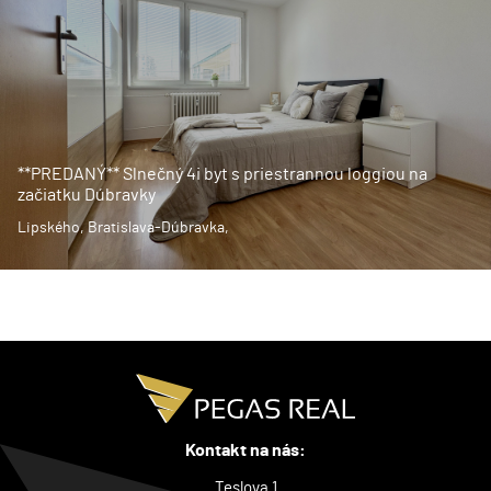
**PREDANÝ** Slnečný 4i byt s priestrannou loggiou na
začiatku Dúbravky
Lipského, Bratislava-Dúbravka,
Kontakt na nás:
Teslova 1