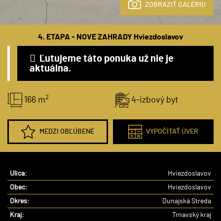
ZOBRAZIŤ GALÉRIU
4. ETAPA - NOVE ZAHRADY Hviezdoslavov
Ľutujeme táto ponuka už nie je
aktuálna.
2
166 m
4-izbový byt
MEDZI OBĽÚBENÉ
VYPOČÍTAŤ ÚVER
Ulica:
Hviezdoslavov
Obec:
Hviezdoslavov
Okres:
Dunajská Streda
Kraj:
Trnavský kraj