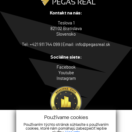
Kontakt na nás:
Teslova 1
821 02 Bratislava
Slovensko
Tel:
+421 911 744 099
| Email:
info@pegasreal.sk
Sociálne siete:
Facebook
Youtube
Instagram
Používame cookies
Používaním týchto stránok súhlasíte s používaním
cookies, ktoré nám pomáhajú zabezpečiť lepšie
O nás
Nehnuteľnosti
Developing
Média
Makléri
Referencie