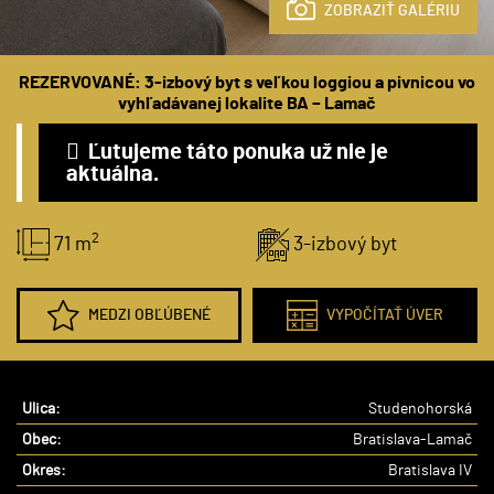
ZOBRAZIŤ GALÉRIU
REZERVOVANÉ: 3-izbový byt s veľkou loggiou a pivnicou vo
vyhľadávanej lokalite BA – Lamač
Ľutujeme táto ponuka už nie je
aktuálna.
2
71 m
3-izbový byt
MEDZI OBĽÚBENÉ
VYPOČÍTAŤ ÚVER
Ulica:
Studenohorská
Obec:
Bratislava-Lamač
Okres:
Bratislava IV