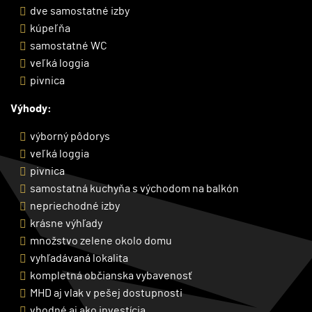
dve samostatné izby
kúpeľňa
samostatné WC
veľká loggia
pivnica
Výhody:
výborný pôdorys
veľká loggia
pivnica
samostatná kuchyňa s východom na balkón
nepriechodné izby
krásne výhľady
množstvo zelene okolo domu
vyhľadávaná lokalita
kompletná občianska vybavenosť
MHD aj vlak v pešej dostupnosti
vhodné aj ako investícia