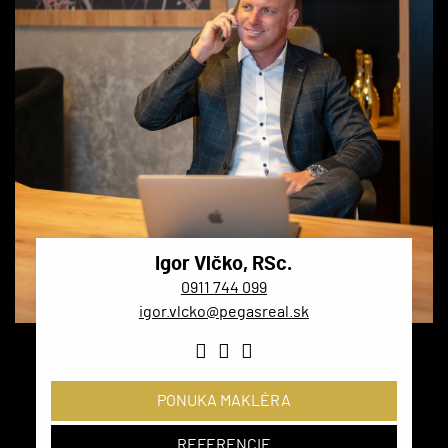
Igor Vlčko, RSc.
0911 744 099
igor.vlcko@pegasreal.sk
PONUKA MAKLÉRA
REFERENCIE