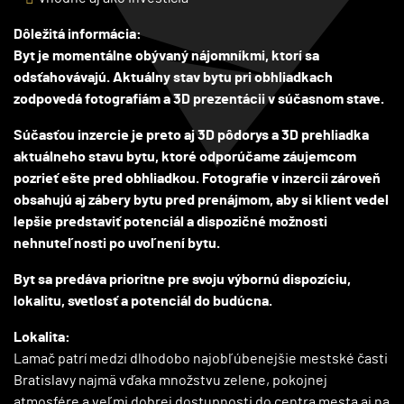
Dôležitá informácia:
Byt je momentálne obývaný nájomníkmi, ktorí sa
odsťahovávajú. Aktuálny stav bytu pri obhliadkach
zodpovedá fotografiám a 3D prezentácii v súčasnom stave.
Súčasťou inzercie je preto aj 3D pôdorys a 3D prehliadka
aktuálneho stavu bytu, ktoré odporúčame záujemcom
pozrieť ešte pred obhliadkou. Fotografie v inzercii zároveň
obsahujú aj zábery bytu pred prenájmom, aby si klient vedel
lepšie predstaviť potenciál a dispozičné možnosti
nehnuteľnosti po uvoľnení bytu.
Byt sa predáva prioritne pre svoju výbornú dispozíciu,
lokalitu, svetlosť a potenciál do budúcna.
Lokalita:
Lamač patrí medzi dlhodobo najobľúbenejšie mestské časti
Bratislavy najmä vďaka množstvu zelene, pokojnej
atmosfére a veľmi dobrej dostupnosti do centra mesta aj na