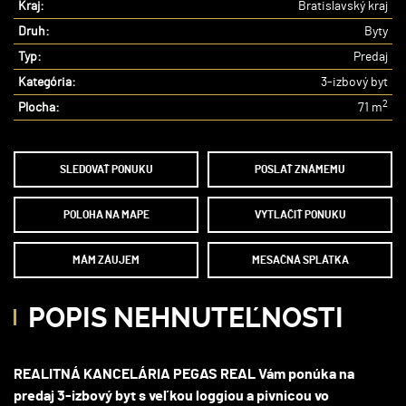
Kraj:
Bratislavský kraj
Druh:
Byty
Typ:
Predaj
Kategória:
3-izbový byt
2
Plocha:
71 m
SLEDOVAŤ PONUKU
POSLAŤ ZNÁMEMU
POLOHA NA MAPE
VYTLAČIŤ PONUKU
MÁM ZÁUJEM
MESAČNÁ SPLÁTKA
POPIS NEHNUTEĽNOSTI
REALITNÁ KANCELÁRIA PEGAS REAL Vám ponúka na
predaj 3-izbový byt s veľkou loggiou a pivnicou vo