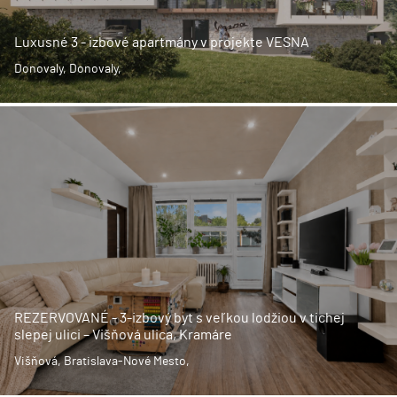
Luxusné 3 - izbové apartmány v projekte VESNA
Donovaly, Donovaly,
REZERVOVANÉ - 3-izbový byt s veľkou lodžiou v tichej
slepej ulici – Višňová ulica, Kramáre
Višňová, Bratislava-Nové Mesto,