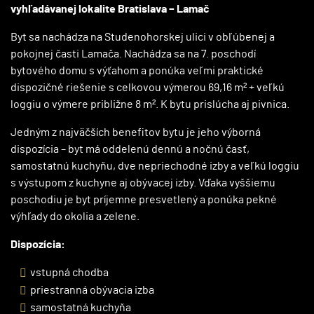
vyhľadávanej lokalite Bratislava – Lamač
Byt sa nachádza na Studenohorskej ulici v obľúbenej a
pokojnej časti Lamača. Nachádza sa na 7. poschodí
bytového domu s výťahom a ponúka veľmi praktické
dispozičné riešenie s celkovou výmerou 69,16 m² + veľkú
loggiu o výmere približne 8 m². K bytu prislúcha aj pivnica.
Jedným z najväčších benefitov bytu je jeho výborná
dispozícia – byt má oddelenú dennú a nočnú časť,
samostatnú kuchyňu, dve nepriechodné izby a veľkú loggiu
s výstupom z kuchyne aj obývacej izby. Vďaka vyššiemu
poschodiu je byt príjemne presvetlený a ponúka pekné
výhľady do okolia a zelene.
Dispozícia:
vstupná chodba
priestranná obývacia izba
samostatná kuchyňa